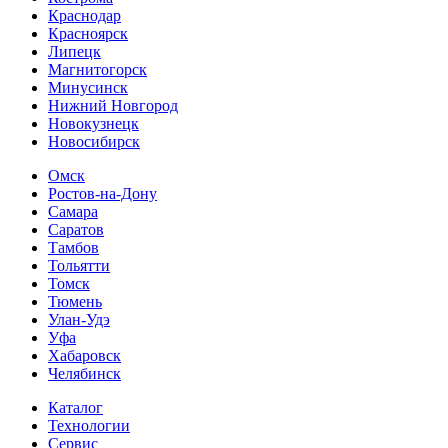
Краснодар
Красноярск
Липецк
Магнитогорск
Минусинск
Нижний Новгород
Новокузнецк
Новосибирск
Омск
Ростов-на-Дону
Самара
Саратов
Тамбов
Тольятти
Томск
Тюмень
Улан-Удэ
Уфа
Хабаровск
Челябинск
Каталог
Технологии
Сервис