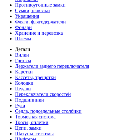
Противоугонные замки
Сумки, рюкзаки
Украшения
Фляги, флягодержатели
Фонари
Хранение и перевозка
Шлемы
Детали
Вилки
Грипсы
Держатели заднего переключателя
Каретки
Кассеты, трещотки
Колодки
Педали
Переключатели скоростей
Подшипники
Рули
Седла, подседельные столбики
Тормозная система
Тросы, оплетки
Цепи, замки
Шатуны, системы
Шифтеры