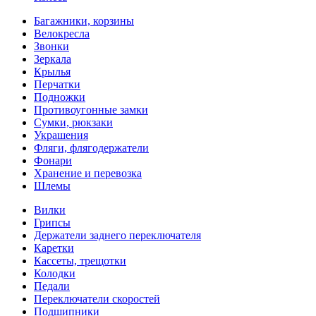
Багажники, корзины
Велокресла
Звонки
Зеркала
Крылья
Перчатки
Подножки
Противоугонные замки
Сумки, рюкзаки
Украшения
Фляги, флягодержатели
Фонари
Хранение и перевозка
Шлемы
Вилки
Грипсы
Держатели заднего переключателя
Каретки
Кассеты, трещотки
Колодки
Педали
Переключатели скоростей
Подшипники