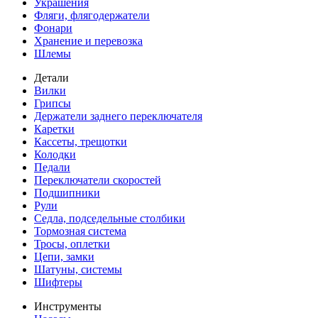
Украшения
Фляги, флягодержатели
Фонари
Хранение и перевозка
Шлемы
Детали
Вилки
Грипсы
Держатели заднего переключателя
Каретки
Кассеты, трещотки
Колодки
Педали
Переключатели скоростей
Подшипники
Рули
Седла, подседельные столбики
Тормозная система
Тросы, оплетки
Цепи, замки
Шатуны, системы
Шифтеры
Инструменты