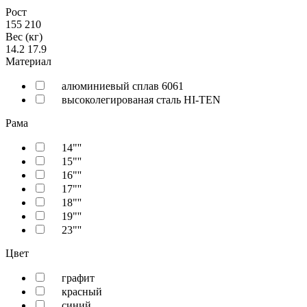
Рост
155
210
Вес (кг)
14.2
17.9
Материал
алюминиевый сплав 6061
высоколегированая сталь HI-TEN
Рама
14"''
15"''
16"''
17"''
18"''
19"''
23"''
Цвет
графит
красный
синий