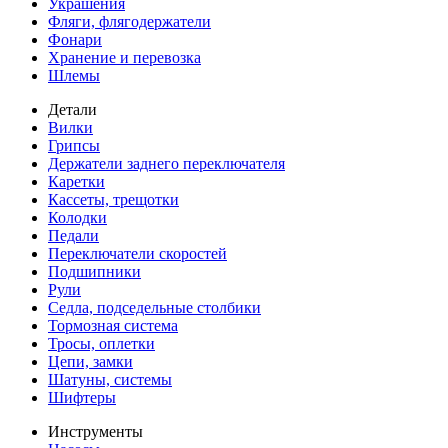
Украшения
Фляги, флягодержатели
Фонари
Хранение и перевозка
Шлемы
Детали
Вилки
Грипсы
Держатели заднего переключателя
Каретки
Кассеты, трещотки
Колодки
Педали
Переключатели скоростей
Подшипники
Рули
Седла, подседельные столбики
Тормозная система
Тросы, оплетки
Цепи, замки
Шатуны, системы
Шифтеры
Инструменты