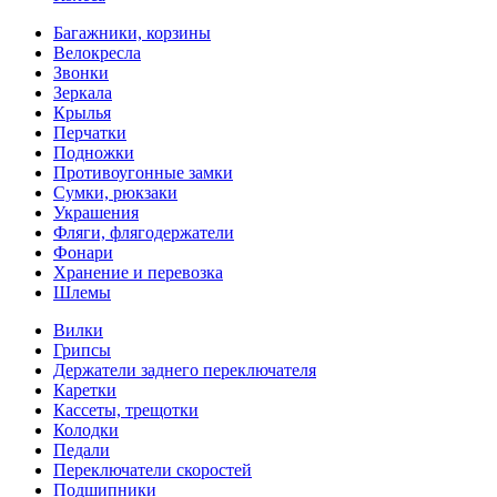
Багажники, корзины
Велокресла
Звонки
Зеркала
Крылья
Перчатки
Подножки
Противоугонные замки
Сумки, рюкзаки
Украшения
Фляги, флягодержатели
Фонари
Хранение и перевозка
Шлемы
Вилки
Грипсы
Держатели заднего переключателя
Каретки
Кассеты, трещотки
Колодки
Педали
Переключатели скоростей
Подшипники