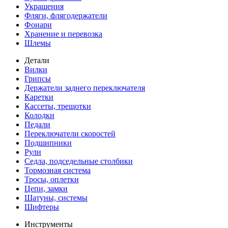
Украшения
Фляги, флягодержатели
Фонари
Хранение и перевозка
Шлемы
Детали
Вилки
Грипсы
Держатели заднего переключателя
Каретки
Кассеты, трещотки
Колодки
Педали
Переключатели скоростей
Подшипники
Рули
Седла, подседельные столбики
Тормозная система
Тросы, оплетки
Цепи, замки
Шатуны, системы
Шифтеры
Инструменты