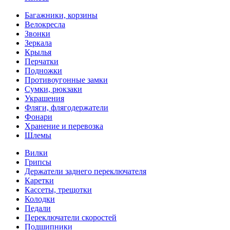
Багажники, корзины
Велокресла
Звонки
Зеркала
Крылья
Перчатки
Подножки
Противоугонные замки
Сумки, рюкзаки
Украшения
Фляги, флягодержатели
Фонари
Хранение и перевозка
Шлемы
Вилки
Грипсы
Держатели заднего переключателя
Каретки
Кассеты, трещотки
Колодки
Педали
Переключатели скоростей
Подшипники