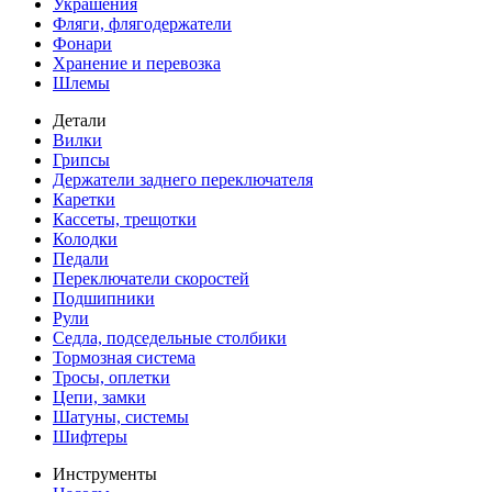
Украшения
Фляги, флягодержатели
Фонари
Хранение и перевозка
Шлемы
Детали
Вилки
Грипсы
Держатели заднего переключателя
Каретки
Кассеты, трещотки
Колодки
Педали
Переключатели скоростей
Подшипники
Рули
Седла, подседельные столбики
Тормозная система
Тросы, оплетки
Цепи, замки
Шатуны, системы
Шифтеры
Инструменты