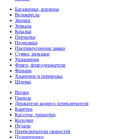
Багажники, корзины
Велокресла
Звонки
Зеркала
Крылья
Перчатки
Подножки
Противоугонные замки
Сумки, рюкзаки
Украшения
Фляги, флягодержатели
Фонари
Хранение и перевозка
Шлемы
Вилки
Грипсы
Держатели заднего переключателя
Каретки
Кассеты, трещотки
Колодки
Педали
Переключатели скоростей
Подшипники